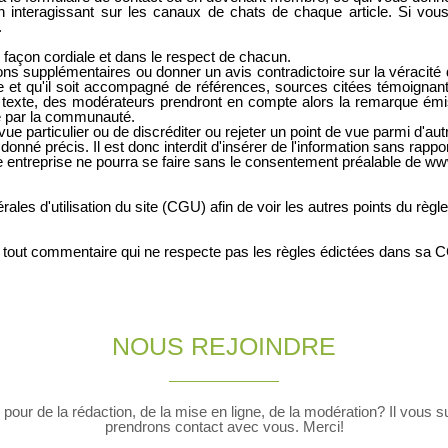
n interagissant sur les canaux de chats de chaque article. Si vo
.
e façon cordiale et dans le respect de chacun.
ns supplémentaires ou donner un avis contradictoire sur la véracité de 
tre et qu'il soit accompagné de références, sources citées témoignan
u texte, des modérateurs prendront en compte alors la remarque émise
e par la communauté.
 vue particulier ou de discréditer ou rejeter un point de vue parmi d'aut
nné précis. Il est donc interdit d'insérer de l'information sans rapport 
ne entreprise ne pourra se faire sans le consentement préalable de ww
les d'utilisation du site (CGU) afin de voir les autres points du règlem
r tout commentaire qui ne respecte pas les règles édictées dans sa C
NOUS REJOINDRE
pour de la rédaction, de la mise en ligne, de la modération? Il vous su
prendrons contact avec vous. Merci!