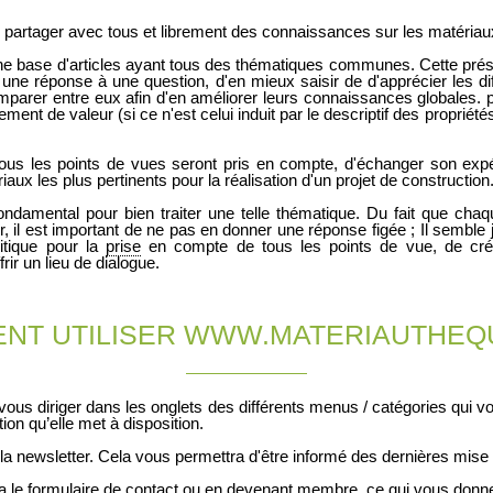
 partager avec tous et librement des connaissances sur les matériau
une base d'articles ayant tous des thématiques communes. Cette prése
 une réponse à une question, d'en mieux saisir de d'apprécier les dif
mparer entre eux afin d'en améliorer leurs connaissances globales. p
ent de valeur (si ce n'est celui induit par le descriptif des propriété
où tous les points de vues seront pris en compte, d'échanger son exp
ux les plus pertinents pour la réalisation d'un projet de construction
fondamental pour bien traiter une telle thématique. Du fait que chaqu
 il est important de ne pas en donner une réponse figée ; Il semble 
itique pour la
prise
en compte de tous les points de vue, de cré
ir un lieu de dialogue.
NT UTILISER WWW.MATERIAUTHEQU
us diriger dans les onglets des différents menus / catégories qui vo
on qu’elle met à disposition.
a newsletter. Cela vous permettra d'être informé des dernières mise à 
a le formulaire de contact ou en devenant membre, ce qui vous donner