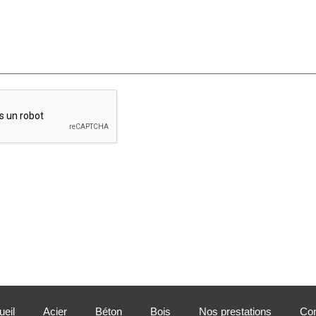
eil
Acier
Béton
Bois
Nos prestations
Con