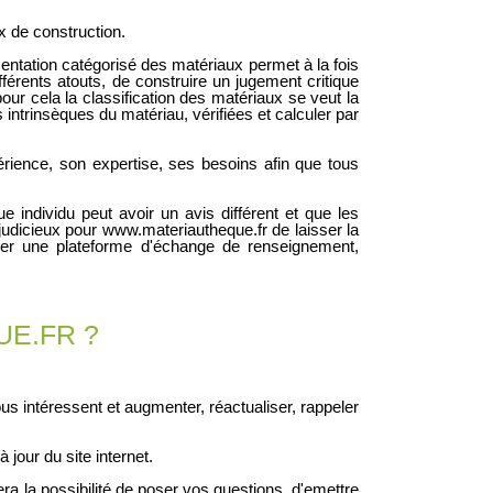
x de construction.
ntation catégorisé des matériaux permet à la fois
férents atouts, de construire un jugement critique
our cela la classification des matériaux se veut la
s intrinsèques du matériau, vérifiées et calculer par
érience, son expertise, ses besoins afin que tous
.
e individu peut avoir un avis différent et que les
judicieux pour www.materiautheque.fr de laisser la
er une plateforme d'échange de renseignement,
E.FR ?
us intéressent et augmenter, réactualiser, rappeler
jour du site internet.
a la possibilité de poser vos questions, d'emettre