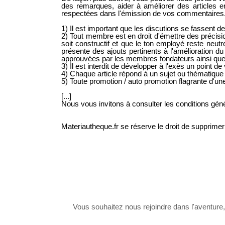
des remarques, aider à améliorer des articles e
respectées dans l'émission de vos commentaires
1) Il est important que les discutions se fassent d
2) Tout membre est en droit d'émettre des précisio
soit constructif et que le ton employé reste neu
présente des ajouts pertinents à l'amélioration d
approuvées par les membres fondateurs ainsi qu
3) Il est interdit de développer à l'exès un point de
4) Chaque article répond à un sujet ou thématique do
5) Toute promotion / auto promotion flagrante d'u
[...]
Nous vous invitons à consulter les conditions généra
Materiautheque.fr se réserve le droit de supprime
Vous souhaitez nous rejoindre dans l'aventure, 