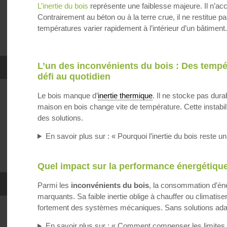
L’inertie du bois
représente une faiblesse majeure. Il n’acc
Contrairement au béton ou à la terre crue, il ne restitue p
températures varier rapidement à l’intérieur d’un bâtiment.
L’un des inconvénients du bois : Des tempéra
défi au quotidien
Le bois manque d’
inertie thermique
. Il ne stocke pas dura
maison en bois change vite de température. Cette instabili
des solutions.
En savoir plus sur : « Pourquoi l’inertie du bois reste un
Quel impact sur la performance énergétique
Parmi les
inconvénients du bois
, la consommation d’éne
marquants. Sa faible inertie oblige à chauffer ou climatis
fortement des systèmes mécaniques. Sans solutions adapt
En savoir plus sur : « Comment compenser les limites 