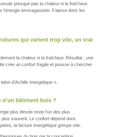
umule presque pas la chaleur ni la fraîcheur.
as l’énergie emmagasinée. Il laisse donc les
tures qui varient trop vite, un vrai
blement la chaleur ni la fraîcheur. Résultat : une
té crée un confort fragile et pousse à chercher
 talon d’Achille énergétique ».
 d’un bâtiment bois ?
rgie plus élevée reste l’un des plus
er plus souvent. Le confort dépend donc
ées, la facture énergétique grimpe vite.
thermiques du bois par la conception