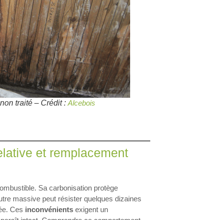
on traité – Crédit :
Alcebois
relative et remplacement
 combustible. Sa carbonisation protège
outre massive peut résister quelques dizaines
isée. Ces
inconvénients
exigent un