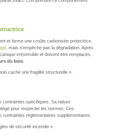
 paraît intact. Comprendre ce comportement
tructrice
nt et forme une croûte carbonisée protectrice.
age
, mais n’empêche pas la dégradation. Après
anique irréversible et doivent être remplacés.
urs du bois
.
is cache une fragilité structurelle ».
s contraintes spécifiques. Sa nature
 protégé pour respecter les normes. Ces
s contraintes réglementaires supplémentaires.
gles de sécurité incendie ».