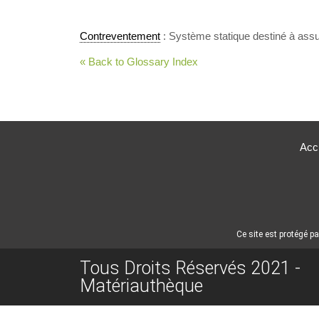
Contreventement
: Système statique destiné à assure
« Back to Glossary Index
Accu
Ce site est protégé 
Tous Droits Réservés 2021 -
Matériauthèque