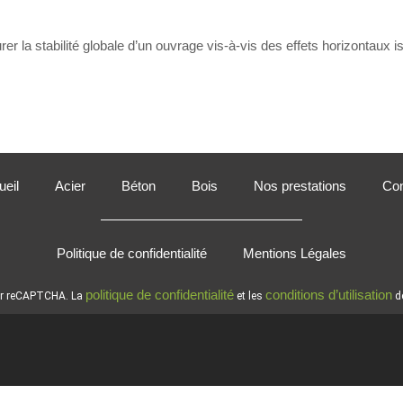
r la stabilité globale d’un ouvrage vis-à-vis des effets horizontaux i
eil
Acier
Béton
Bois
Nos prestations
Con
Politique de confidentialité
Mentions Légales
politique de confidentialité
conditions d’utilisation
par reCAPTCHA. La
et les
de