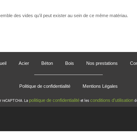
semble des vides qu’il peut exister au sein de ce même matériau.
eil
Acier
Béton
Bois
Nos prestations
Con
Politique de confidentialité
Mentions Légales
politique de confidentialité
conditions d’utilisation
par reCAPTCHA. La
et les
de